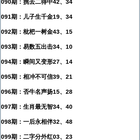
090期：挑去二得中42、34
091期：儿子生千金19、34
092期：枇杷一树金43、15
093期：易数五出击34、10
094期：瞬间又变形27、14
095期：相冲不可信39、21
096期：否牛名声扬15、28
097期：生肖最无智34、40
098期：一后永相伴32、48
099期：二字分外红03、23