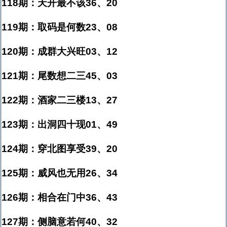
118期：天开最不该36、20
119期：取码是何数23、08
120期：成群大兴旺03、12
121期：尾数想二三45、03
122期：酒家二三楼13、27
123期：出洞四十现01、49
124期：穿北图享受39、20
125期：威风也无用26、34
126期：相合在门中36、43
127期：侧脑意若何40、32