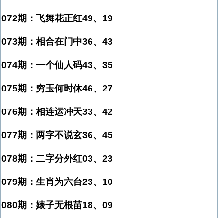
072期：飞舞花正红49、19
073期：相合在门中36、43
074期：一个仙人码43、35
075期：穷玉何时休46、27
076期：相连运冲天33、42
077期：两字不说玄36、45
078期：二字分外红03、23
079期：生肖为六台23、10
080期：婊子无根苗18、09