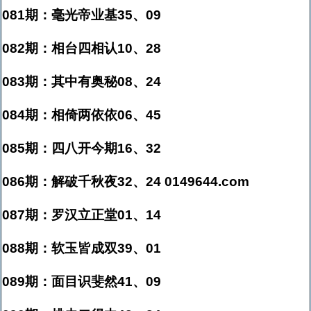
081期：毫光帝业基35、09
082期：相台四相认10、28
083期：其中有奥秘08、24
084期：相倚两依依06、45
085期：四八开今期16、32
086期：解破千秋夜32、24 0149644.com
087期：罗汉立正堂01、14
088期：软玉皆成双39、01
089期：面目识斐然41、09