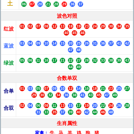
土
06
07
20
21
28
29
36
37
波色对照
01
02
07
08
12
13
18
19
23
24
29
30
34
35
红波
40
45
46
03
04
09
10
14
15
20
25
26
31
36
37
41
42
蓝波
47
48
05
06
11
16
17
21
22
27
28
32
33
38
39
43
绿波
44
49
合数单双
01
03
05
07
09
10
12
14
16
18
21
23
25
27
合单
29
30
32
34
36
38
41
43
45
47
49
02
04
06
08
11
13
15
17
19
20
22
24
26
28
合双
31
33
35
37
39
40
42
44
46
48
生肖属性
家禽：
牛、马、羊、鸡、狗、猪