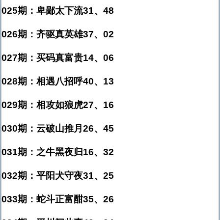
025期：卑鄙太下流31、48
026期：齐驱真英雄37、02
027期：买码真富贵14、06
028期：相遇八招呼40、13
029期：相攻如狼虎27、16
030期：云破山推月26、45
031期：之牛黑夜归16、32
032期：平阳犬守夜31、25
033期：蛇斗正富酣35、26