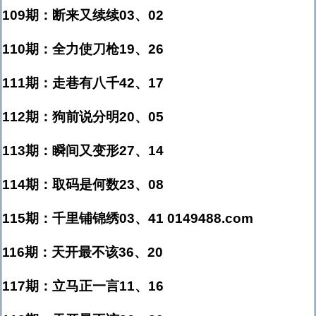
109期：断来又续续03、02
110期：全力使刀枪19、26
111期：走巷有八千42、17
112期：狗前说分明20、05
113期：瞬间又变形27、14
114期：取码是何数23、08
115期：千里铺锦绣03、41 0149488.com
116期：天开最不该36、20
117期：立马正一言11、16