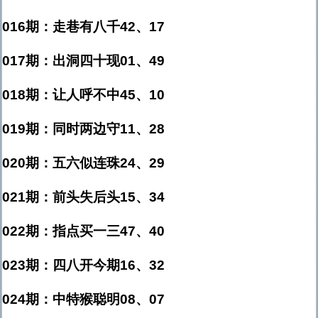
016期：走巷有八千42、17
017期：出洞四十现01、49
018期：让人呼不中45、10
019期：同时两边守11、28
020期：五六似连珠24、29
021期：前头失后头15、34
022期：指点买一三47、40
023期：四八开今期16、32
024期：中特猴聪明08、07