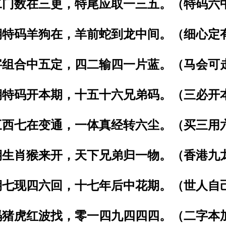
三二门数在三更，特尾应取一三五。（特码六
今期特码羊狗在，羊前蛇到龙中间。（细心定
二字组合中五定，四二输四一片蓝。（马会可
今期特码开本期，十五十六兄弟码。（三必开
东三西七在变通，一体真经转六尘。（买三用
今期生肖猴来开，天下兄弟归一物。（香港九
今期七现四六回，十七年后中花期。（世人自
特码猪虎红波找，零一四九四四四。（二字本