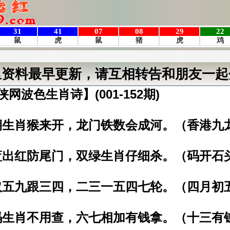
里资料最早更新，请互相转告和朋友一起
侠网波色生肖诗】(001-152期)
今期生肖猴来开，龙门铁数会成河。（香港九
出蓝出红防尾门，双绿生肖仔细杀。（码开石
吉取五九跟三四，二三一五四七轮。（四月初
特码生肖不用查，六七相加有钱拿。（十三有