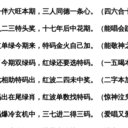
十一伴六旺本期，三人同德一条心。（四六合
三八二三特头奖，十七年后中花期。（能唱会
双红单绿今期来，特码金火自己加。（能敬神
生肖今期双绿码，红绿还要选特码。（一五喝
二七相助特码出，红波二四未中奖。（二字本
特码出在尾绿肖，红波单数找特码。（惊神泣
特码爆冷玄机中，三七进二得三码。（爱唱又