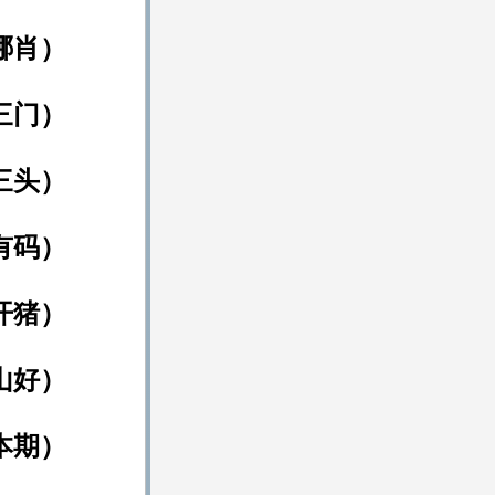
哪肖）
三门）
三头）
有码）
开猪）
山好）
本期）