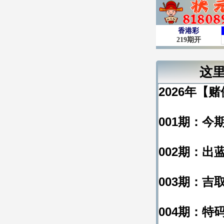
这
2026年【赌
001期：
002期：
003期：
004期：