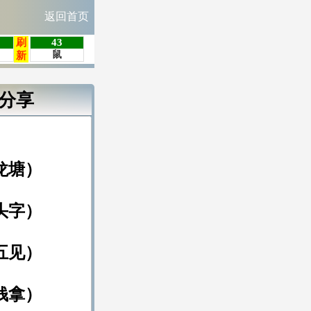
返回首页
分享
龙塘）
头字）
五见）
钱拿）