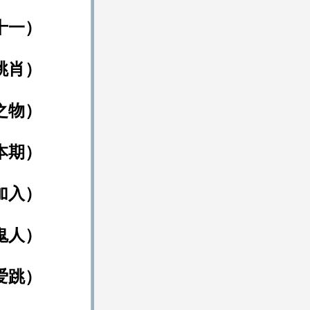
十一）
跳肖）
之物）
本期）
加入）
鬼人）
爱跳）