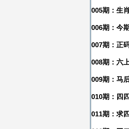
005期：
006期：
007期：
008期：
009期：
010期：
011期：