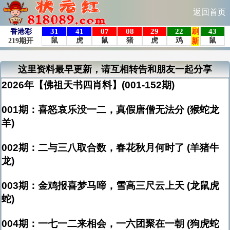
返回首页
这里资料最早更新，请互相转告和朋友一起分享
2026年【佛祖天书四肖料】(001-152期)
001期：喜怒哀乐没一二，真假唐僧无法分 (猴蛇龙
羊)
002期：二与三八取合数，春花秋月何时了 (羊猪牛
龙)
003期：金鸡报喜梦马啼，雪高三尺云上天 (龙鼠虎
蛇)
004期：一七一二来相会，一六团聚在一朝 (狗虎蛇