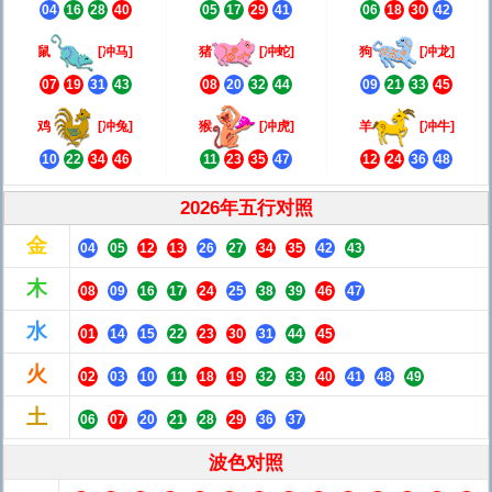
04
16
28
40
05
17
29
41
06
18
30
42
鼠
[冲马]
猪
[冲蛇]
狗
[冲龙]
07
19
31
43
08
20
32
44
09
21
33
45
鸡
[冲兔]
猴
[冲虎]
羊
[冲牛]
10
22
34
46
11
23
35
47
12
24
36
48
2026年五行对照
金
04
05
12
13
26
27
34
35
42
43
木
08
09
16
17
24
25
38
39
46
47
水
01
14
15
22
23
30
31
44
45
火
02
03
10
11
18
19
32
33
40
41
48
49
土
06
07
20
21
28
29
36
37
波色对照