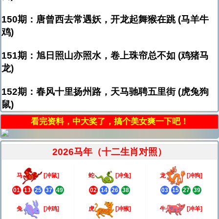
150期：唐曾西去常遇妖，开龙起舞猴在跳 (马羊牛
鸡)
151期：旭日照山亦照水，卷上珠帘总不如 (鸡猪马
龙)
152期：春风十里扬州路，天马驰聘五里街 (虎兔狗
鼠)
看完资料，中大奖了，搞个美女爽一下吧！
2026马年（十二生肖对照）
马
[冲鼠]
蛇
[冲兔]
龙
[冲狗]
01
13
25
37
49
02
14
26
38
03
15
27
39
兔
[冲鸡]
虎
[冲猴]
牛
[冲羊]