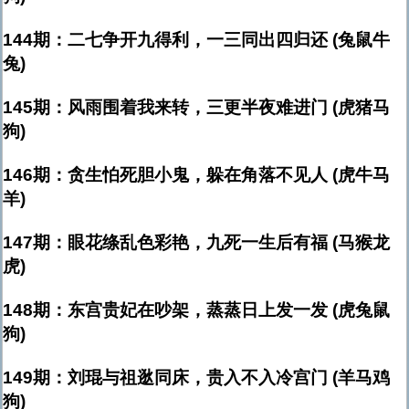
144期：二七争开九得利，一三同出四归还 (兔鼠牛
兔)
145期：风雨围着我来转，三更半夜难进门 (虎猪马
狗)
146期：贪生怕死胆小鬼，躲在角落不见人 (虎牛马
羊)
147期：眼花绦乱色彩艳，九死一生后有福 (马猴龙
虎)
148期：东宫贵妃在吵架，蒸蒸日上发一发 (虎兔鼠
狗)
149期：刘琨与祖逖同床，贵入不入冷宫门 (羊马鸡
狗)