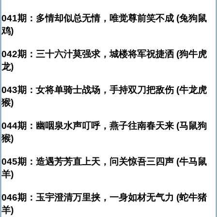
041期：多情却似总无情，唯觉尊前笑不成 (兔狗鼠
鸡)
042期：三十六汁莫强求，城楼将军祝捷洒 (狗牛虎
龙)
043期：女将单骑士战场，手持双刀把敌伤 (牛龙虎
猴)
044期：幽咽泉水声叮呼，燕子往南春天来 (马鼠狗
猴)
045期：造遇芳芳直上天，问关惊吾三四声 (牛马鼠
羊)
046期：玉宇澄清万里挟，一身如材无气力 (蛇牛猪
羊)