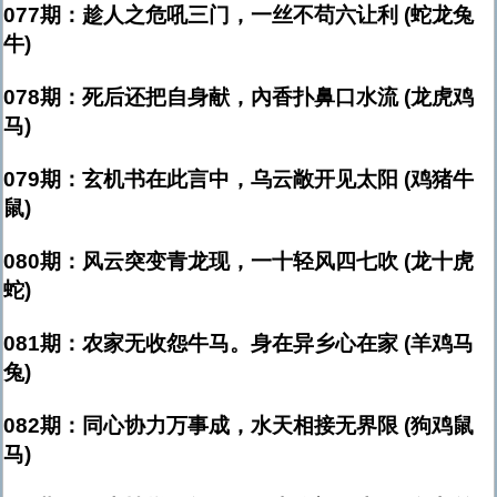
077期：趁人之危吼三门，一丝不苟六让利 (蛇龙兔
牛)
078期：死后还把自身献，內香扑鼻口水流 (龙虎鸡
马)
079期：玄机书在此言中，乌云敞开见太阳 (鸡猪牛
鼠)
080期：风云突变青龙现，一十轻风四七吹 (龙十虎
蛇)
081期：农家无收怨牛马。身在异乡心在家 (羊鸡马
兔)
082期：同心协力万事成，水天相接无界限 (狗鸡鼠
马)