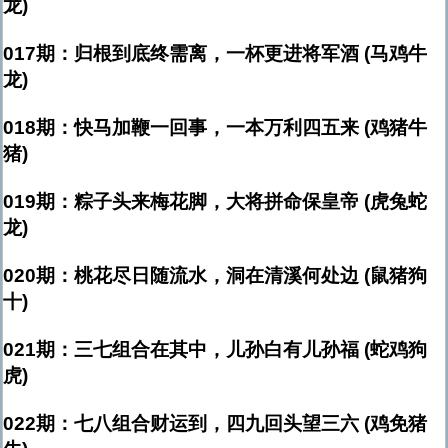
龙)
017期：归根到底终需离，一杯更进将军酒 (马鸡牛
龙)
018期：快马加鞭一回事，一本万利四五来 (鸡猪牛
猪)
019期：粽子头来梅花脚，大将拼命保皇帝 (虎兔蛇
龙)
020期：桃花尽日随流水，洞在清溪何处边 (鼠猪狗
十)
021期：三七组合在其中，儿孙白有儿孙福 (蛇鸡狗
虎)
022期：七八组合财运到，四九回头望三六 (鸡免猪