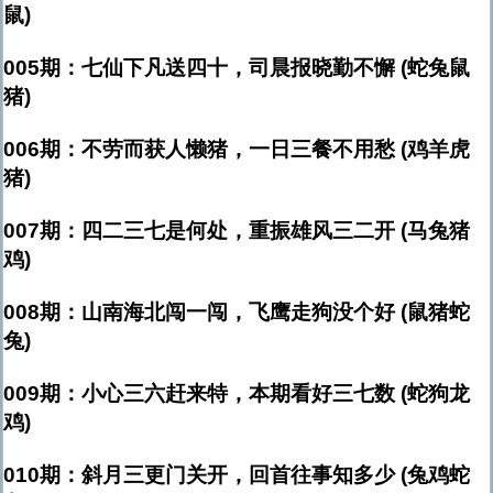
鼠)
005期：七仙下凡送四十，司晨报晓勤不懈 (蛇兔鼠
猪)
006期：不劳而获人懒猪，一日三餐不用愁 (鸡羊虎
猪)
007期：四二三七是何处，重振雄风三二开 (马兔猪
鸡)
008期：山南海北闯一闯，飞鹰走狗没个好 (鼠猪蛇
兔)
009期：小心三六赶来特，本期看好三七数 (蛇狗龙
鸡)
010期：斜月三更门关开，回首往事知多少 (兔鸡蛇