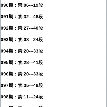
090期：禁:06---19段
091期：禁:32---48段
092期：禁:27---40段
093期：禁:08---24段
094期：禁:20---33段
095期：禁:28---41段
096期：禁:20---33段
097期：禁:35---48段
098期：禁:11---24段