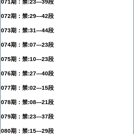
071期：禁:23---39段
072期：禁:29---42段
073期：禁:31---44段
074期：禁:07---23段
075期：禁:10---23段
076期：禁:27---40段
077期：禁:02---15段
078期：禁:08---21段
079期：禁:23---37段
080期：禁:15---29段