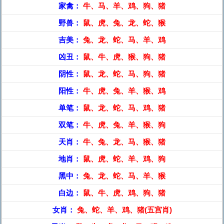
家禽：
牛、马、羊、鸡、狗、猪
野兽：
鼠、虎、兔、龙、蛇、猴
吉美：
兔、龙、蛇、马、羊、鸡
凶丑：
鼠、牛、虎、猴、狗、猪
阴性：
鼠、龙、蛇、马、狗、猪
阳性：
牛、虎、兔、羊、猴、鸡
单笔：
鼠、龙、蛇、马、鸡、猪
双笔：
牛、虎、兔、羊、猴、狗
天肖：
牛、兔、龙、马、猴、猪
地肖：
鼠、虎、蛇、羊、鸡、狗
黑中：
兔、龙、蛇、马、羊、猴
白边：
鼠、牛、虎、鸡、狗、猪
女肖：
兔、蛇、羊、鸡、猪(五宫肖)