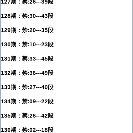
127期：禁:26---39段
128期：禁:30---43段
129期：禁:20---35段
130期：禁:10---23段
131期：禁:33---45段
132期：禁:36---49段
133期：禁:27---40段
134期：禁:09---22段
135期：禁:26---42段
136期：禁:02---18段