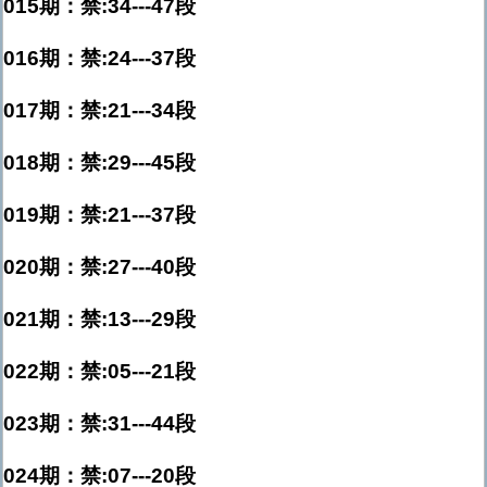
015期：禁:34---47段
016期：禁:24---37段
017期：禁:21---34段
018期：禁:29---45段
019期：禁:21---37段
020期：禁:27---40段
021期：禁:13---29段
022期：禁:05---21段
023期：禁:31---44段
024期：禁:07---20段