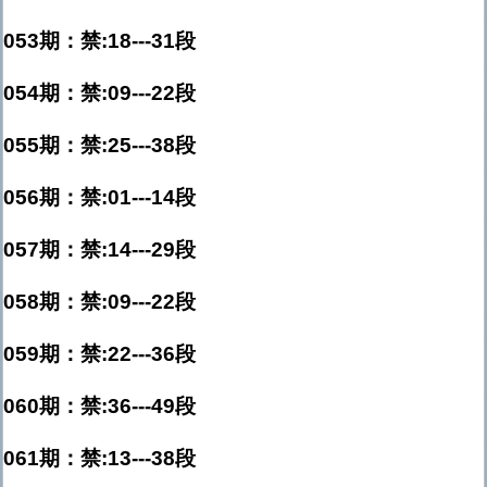
053期：禁:18---31段
054期：禁:09---22段
055期：禁:25---38段
056期：禁:01---14段
057期：禁:14---29段
058期：禁:09---22段
059期：禁:22---36段
060期：禁:36---49段
061期：禁:13---38段