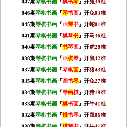
047期
琴棋书画
『
棋书
琴
』开
兔39准
046期
琴棋书画
『
琴
书画
』开
兔03准
045期
琴棋书画
『
画
琴
书
』开
蛇01准
041期
琴棋书画
『
棋琴
书
』开
马36准
040期
琴棋书画
『
书
琴画
』开
虎28准
038期
琴棋书画
『
画
棋
琴
』开
鼠42准
037期
琴棋书画
『
琴棋
画
』开
猪43准
035期
琴棋书画
『
画书
琴
』开
兔27准
034期
琴棋书画
『
琴
画
棋
』开
猪19准
033期
琴棋书画
『
棋
书画
』开
牛41准
032期
琴棋书画
『
棋
书琴
』开
鼠06准
030期
琴棋书画
『
棋
琴书
』开
牛41准