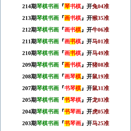
214期
琴棋书画
『
琴
书棋
』开
兔04准
213期
琴棋书画
『
画
书棋
』开
猴35准
212期
琴棋书画
『
画书
棋
』开
牛06准
211期
琴棋书画
『
画
书
棋
』开
马01准
210期
琴棋书画
『
画
书
棋
』开
马49准
209期
琴棋书画
『
画
书棋
』开
猪08准
208期
琴棋书画
『
画琴
棋
』开
鼠19准
207期
琴棋书画
『
书琴
棋
』开
鼠31准
205期
琴棋书画
『
书
琴棋
』开
龙03准
204期
琴棋书画
『
书
琴画
』开
虎05准
203期
琴棋书画
『
书
琴画
』开
马25准