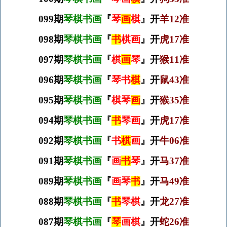
099期
琴棋书画
『
琴
画
棋
』开
羊12准
098期
琴棋书画
『
书
棋画
』开
虎17准
097期
琴棋书画
『
棋
画
琴
』开
猴11准
096期
琴棋书画
『
琴书
棋
』开
鼠43准
095期
琴棋书画
『
棋琴
画
』开
猴35准
094期
琴棋书画
『
书
琴画
』开
虎17准
092期
琴棋书画
『
书
棋
画
』开
牛06准
091期
琴棋书画
『
画
书
琴
』开
马37准
089期
琴棋书画
『
画琴
书
』开
马49准
088期
琴棋书画
『
书
琴棋
』开
龙27准
087期
琴棋书画
『
琴
画棋
』开
蛇26准