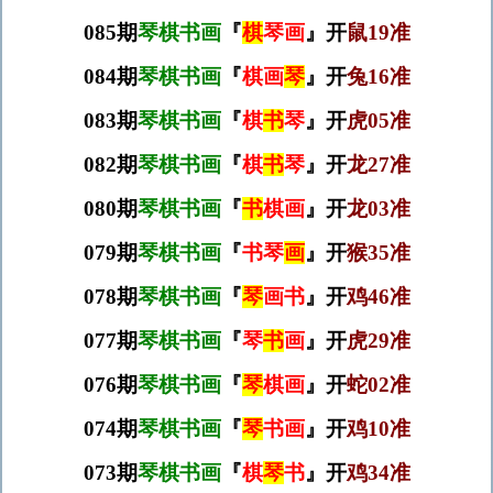
085期
琴棋书画
『
棋
琴画
』开
鼠19准
084期
琴棋书画
『
棋画
琴
』开
兔16准
083期
琴棋书画
『
棋
书
琴
』开
虎05准
082期
琴棋书画
『
棋
书
琴
』开
龙27准
080期
琴棋书画
『
书
棋画
』开
龙03准
079期
琴棋书画
『
书琴
画
』开
猴35准
078期
琴棋书画
『
琴
画书
』开
鸡46准
077期
琴棋书画
『
琴
书
画
』开
虎29准
076期
琴棋书画
『
琴
棋画
』开
蛇02准
074期
琴棋书画
『
琴
书画
』开
鸡10准
073期
琴棋书画
『
棋
琴
书
』开
鸡34准