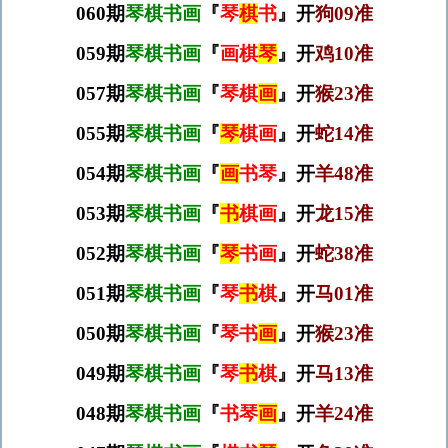
060期
琴棋书画
『
琴
棋
书
』开
狗09准
059期
琴棋书画
『
画棋
琴
』开
鸡10准
057期
琴棋书画
『
琴棋
画
』开
猴23准
055期
琴棋书画
『
琴
棋画
』开
蛇14准
054期
琴棋书画
『
画
书琴
』开
羊48准
053期
琴棋书画
『
书
棋画
』开
龙15准
052期
琴棋书画
『
琴
书画
』开
蛇38准
051期
琴棋书画
『
琴
书
棋
』开
马01准
050期
琴棋书画
『
琴书
画
』开
猴23准
049期
琴棋书画
『
琴
书
棋
』开
马13准
048期
琴棋书画
『
书琴
画
』开
羊24准