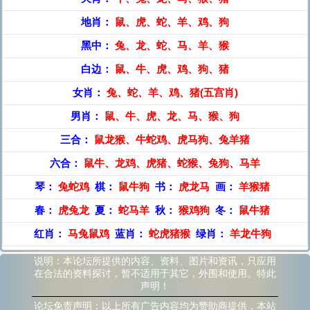
地肖：
鼠、虎、蛇、羊、鸡、狗
黑中：
兔、龙、蛇、马、羊、猴
白边：
鼠、牛、虎、鸡、狗、猪
女肖：
兔、蛇、羊、鸡、猪(五宫肖)
男肖：
鼠、牛、虎、龙、马、猴、狗
三合：
鼠龙猴、牛蛇鸡、虎马狗、兔羊猪
六合：
鼠牛、龙鸡、虎猪、蛇猴、兔狗、马羊
琴：
兔蛇鸡
棋：
鼠牛狗
书：
虎龙马
画：
羊猴猪
春：
虎兔龙
夏：
蛇马羊
秋：
猴鸡狗
冬：
鼠牛猪
红肖：
马兔鼠鸡
蓝肖：
蛇虎猪猴
绿肖：
羊龙牛狗
说明：本论坛所提供的内容、资料、图片和资讯，只应用
在合法的资料探讨，暂不适用于其它，外围和使用。特此
声明！
论坛免责声明：以上所有广告内容均为赞助商提供，本站