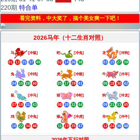
220期
特合单
看完资料，中大奖了，搞个美女爽一下吧！
2026马年（十二生肖对照）
马
[冲鼠]
蛇
[冲兔]
龙
[冲狗]
01
13
25
37
49
02
14
26
38
03
15
27
39
兔
[冲鸡]
虎
[冲猴]
牛
[冲羊]
04
16
28
40
05
17
29
41
06
18
30
42
鼠
[冲马]
猪
[冲蛇]
狗
[冲龙]
07
19
31
43
08
20
32
44
09
21
33
45
鸡
[冲兔]
猴
[冲虎]
羊
[冲牛]
10
22
34
46
11
23
35
47
12
24
36
48
2026年五行对照