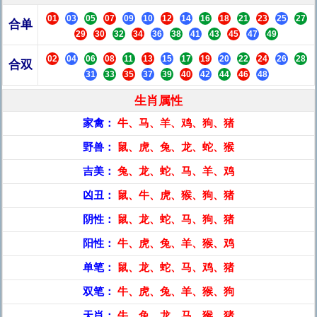
01
03
05
07
09
10
12
14
16
18
21
23
25
27
合单
29
30
32
34
36
38
41
43
45
47
49
02
04
06
08
11
13
15
17
19
20
22
24
26
28
合双
31
33
35
37
39
40
42
44
46
48
生肖属性
家禽：
牛、马、羊、鸡、狗、猪
野兽：
鼠、虎、兔、龙、蛇、猴
吉美：
兔、龙、蛇、马、羊、鸡
凶丑：
鼠、牛、虎、猴、狗、猪
阴性：
鼠、龙、蛇、马、狗、猪
阳性：
牛、虎、兔、羊、猴、鸡
单笔：
鼠、龙、蛇、马、鸡、猪
双笔：
牛、虎、兔、羊、猴、狗
天肖：
牛、兔、龙、马、猴、猪